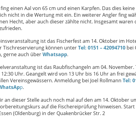
fing einen Aal von 65 cm und einen Karpfen. Das dies keine 
lich nicht in die Wertung mit ein. Ein weiterer Angler fing w
nen Hecht, aber auch dieser zählte nicht. Insgesamt waren 
zufrieden.
insveranstaltung ist das Fischerfest am 14. Oktober im Hot
 Tischreservierung können unter
Tel: 0151 – 42094710
bei 
n, gerne auch über
Whatsapp
.
lveranstaltung ist das Raubfischangeln am 04. November. 
12:30 Uhr. Geangelt wird von 13 Uhr bis 16 Uhr an frei gew
allen Vereinsgewässern. Anmeldung bei Joel Rollmann
Tel: 
WhatsAp
p
.
r an dieser Stelle auch noch mal auf den am 14. Oktober u
orbereitungskurs auf die Fischereiprüfung hinweisen. Start 
ssen (Oldenburg) in der Quakenbrücker Str. 2