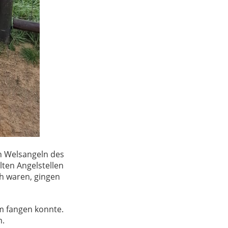
en Welsangeln des
lten Angelstellen
ch waren, gingen
cm fangen konnte.
m.