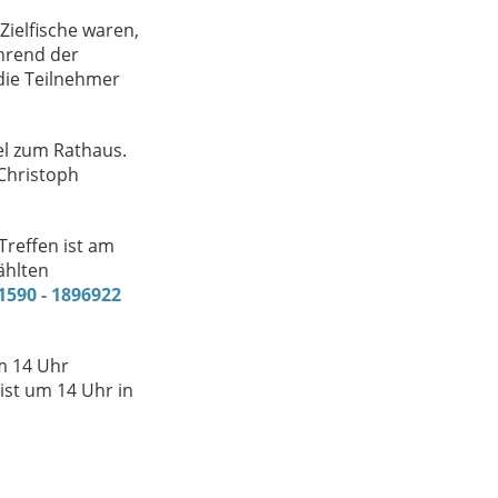
Zielfische waren,
ährend der
die Teilnehmer
el zum Rathaus.
Christoph
Treffen ist am
ählten
01590 - 1896922
m 14 Uhr
ist um 14 Uhr in