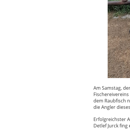
Am Samstag, den 
Fischereivereins
dem Raubfisch na
die Angler dieses
Erfolgreichster 
Detlef Jurck fin